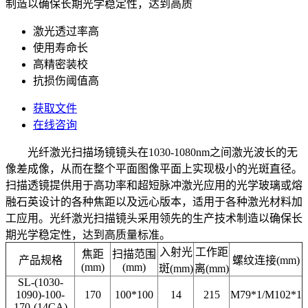
制造以确保长期光学稳定性，达到高质
激光透过率高
使用寿命长
高精密装校
抗损伤阈值高
获取文件
在线咨询
光纤激光扫描场镜镜头在1030-1080nm之间激光波长的无
像差成像，从而在整个平面图像平面上实现极小的光斑直径。
扫描透镜提供用于高功率和超短脉冲激光应用的光学玻璃或熔
融石英设计的各种焦距以及远心版本，适用于各种激光材料加
工应用。光纤激光扫描镜头采用领先的生产技术制造以确保长
期光学稳定性，达到高质量标准。
入射光
工作距
焦距
扫描范围
产品规格
螺纹连接(mm)
(mm)
(mm)
斑(mm)
离(mm)
SL-(1030-
1090)-100-
170
100*100
14
215
M79*1/M102*1
170-(14CA)