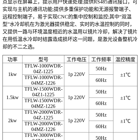
点显示在屏幕上，提示用户快速处理;提供RS485通讯接口，可
实现与主机的通讯功能;提供多重保护功能和无源报警端子、
远程控制端子，易于实现CNC的集中控制和监控;其中“双温
型”水冷却机在为激光器提供稳定、实时的水温控制的同时，
又提供一路与环境温度相近的水温用以镜片冷却，解决了镜片
在用低温水冷却时结露造成损坏这一问题，是激光设备整机冷
却的不二之选。
功率
型号
工作电压
工作频率
温控精度
TFLW-1000WDR-
50Hz
04Z-1225
1kw
1p 220V
±1℃
TFLW-1000WDR-
60Hz
04MZ-1226
TFLW-1500WDR-
50Hz
04Z1-1225
1.5kw
1p 220V
±1℃
TFLW-1500WDR-
60Hz
04MZ-1226
TFLW-2000WDR-
50Hz
04Z-1225
2kw
1p 220V
±1℃
TFLW-2000WDR-
60Hz
04MZ-1226
TFLW-3000WDR-
50Hz