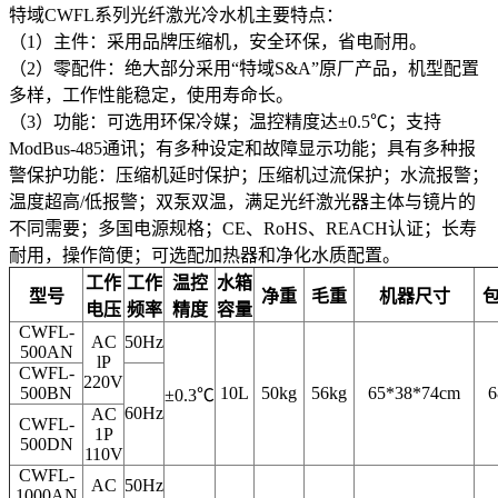
特域CWFL系列光纤激光冷水机主要特点：
（1）主件：采用品牌压缩机，安全环保，省电耐用。
（2）零配件：绝大部分采用“特域S&A”原厂产品，机型配置
多样，工作性能稳定，使用寿命长。
（3）功能：可选用环保冷媒；温控精度达±0.5℃；支持
ModBus-485通讯；有多种设定和故障显示功能；具有多种报
警保护功能：压缩机延时保护；压缩机过流保护；水流报警；
温度超高/低报警；双泵双温，满足光纤激光器主体与镜片的
不同需要；多国电源规格；CE、RoHS、REACH认证；长寿
耐用，操作简便；可选配加热器和净化水质配置。
工作
工作
温控
水箱
型号
净重
毛重
机器尺寸
包
电压
频率
精度
容量
CWFL-
AC
50Hz
500AN
lP
CWFL-
220V
500BN
10L
50kg
56kg
65*38*74cm
6
±0.3℃
60Hz
AC
CWFL-
1P
500DN
110V
CWFL-
AC
50Hz
1000AN