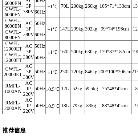
AC
50Hz
6000EN
3P
70L
200kg
260kg
105*71*133cm
13
±1℃
CWFL-
380V
60Hz
6000FN
CWFL-
AC
50Hz
8000EN
3P
147L
299kg
392kg
99*74*196cm
12
±1℃
CWFL-
380V
60Hz
8000FN
CWFL-
AC
50Hz
12000ET
3P
160L
500kg
630kg
179*87*187cm
19
±1℃
CWFL-
380V
60Hz
12000FT
AC
CWFL-
3P
50Hz
250L
720kg
846kg
200*100*206cm
21
±1℃
20000ET
380V
AC
RMFL-
lP
50Hz
12L
52kg
59.5kg
75*48*45cm
8
±0.5℃
1000AN
220V
AC
RMFL-
lP
50Hz
18L
79kg
89kg
88*48*45cm
9
±0.5℃
2000AN
220V
推荐信息