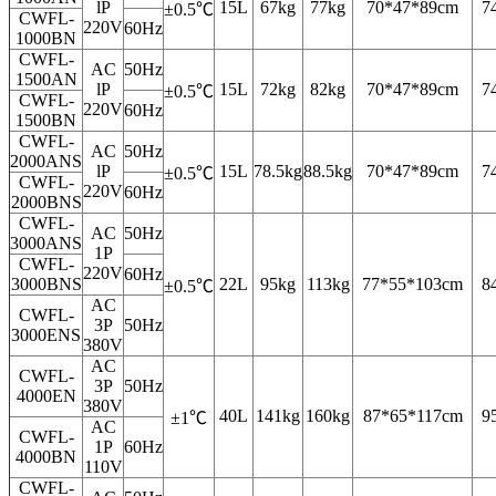
lP
15L
67kg
77kg
70*47*89cm
7
±0.5℃
CWFL-
220V
60Hz
1000BN
CWFL-
AC
50Hz
1500AN
lP
15L
72kg
82kg
70*47*89cm
7
±0.5℃
CWFL-
220V
60Hz
1500BN
CWFL-
AC
50Hz
2000ANS
lP
15L
78.5kg
88.5kg
70*47*89cm
7
±0.5℃
CWFL-
220V
60Hz
2000BNS
CWFL-
AC
50Hz
3000ANS
1P
CWFL-
220V
60Hz
3000BNS
22L
95kg
113kg
77*55*103cm
8
±0.5℃
AC
CWFL-
3P
50Hz
3000ENS
380V
AC
CWFL-
3P
50Hz
4000EN
380V
40L
141kg
160kg
87*65*117cm
9
±1℃
AC
CWFL-
1P
60Hz
4000BN
110V
CWFL-