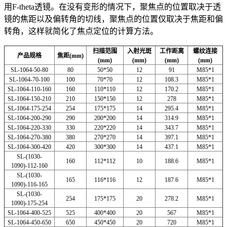
用F-theta透镜。在没有变形的情况下，聚焦点的位置取决于透
镜的焦距以及偏转角的切线，聚焦点的位置仅取决于焦距和偏
转角，这样就简化了焦点定位的计算方法。
扫描范围
入射光斑
工作距离
螺纹连接
产品规格
焦距(mm)
(mm)
(mm)
(mm)
(mm)
SL-1064-50-80
80
50*50
12
91
M85*1
SL-1064-70-100
100
70*70
12
108.3
M85*1
SL-1064-110-160
160
110*110
12
170.2
M85*1
SL-1064-150-210
210
150*150
12
278
M85*1
SL-1064-175-254
254
175*175
14
295.4
M85*1
SL-1064-200-290
290
200*200
14
314.9
M85*1
SL-1064-220-330
330
220*220
14
343.7
M85*1
SL-1064-270-380
380
270*270
14
397.1
M85*1
SL-1064-300-420
420
300*300
14
437.1
M85*1
SL-(1030-
160
112*112
10
188.6
M85*1
1090)-112-160
SL-(1030-
165
116*116
12
187.6
M85*1
1090)-116-165
SL-(1030-
254
175*175
20
278.2
M85*1
1090)-175-254
SL-1064-400-525
525
400*400
20
567
M85*1
SL-1064-450-650
650
450*450
20
720
M85*1