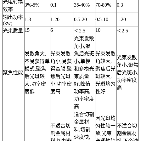
光电转换
3%-5%
0.1
35-40%
70-80%
0.3
效率
输出功率
1-3
1-20
0.5-20
0.5-10
1-20
(kw)
15
6
10
光束质量
＜2.5
＜2.5
光束发散
角小,聚
发散角大,
光束发散
焦后光斑
光束发散
光束发散
不易获得单
角小,易获
小,单模
角较大,
角小,聚焦
模式,聚焦
得基膜,聚
和多模光
聚焦后光
聚焦性能
后光斑小,
后光斑较
焦后光斑
束质量
斑较大,
功率密度
大,功率密
小,功率密
好,峰值
光斑均匀
高
度低
度高
功率高,
性好
功率密度
高
适合切割
因光斑均
金属材
不适合切
匀性较一
不适合切
料,切割
割金属材
致,光束
割金属材
速度快,
料,切割非
穿透性较
料,下个速