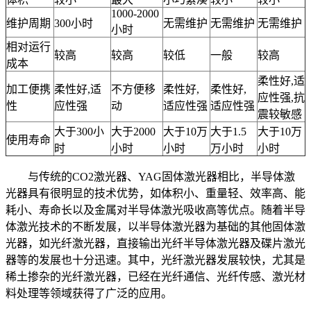
1000-2000
维护周期
300小时
无需维护
无需维护
无需维护
小时
相对运行
较高
较高
较低
一般
较高
成本
柔性好,适
加工便携
柔性好,适
不方便移
柔性好,
柔性好,
应性强,抗
性
应性强
动
适应性强
适应性强
震较敏感
大于300小
大于2000
大于10万
大于1.5
大于10万
使用寿命
时
小时
小时
万小时
小时
与传统的CO2激光器、YAG固体激光器相比，半导体激
光器具有很明显的技术优势，如体积小、重量轻、效率高、能
耗小、寿命长以及金属对半导体激光吸收高等优点。随着半导
体激光技术的不断发展，以半导体激光器为基础的其他固体激
光器，如光纤激光器，直接输出光纤半导体激光器及碟片激光
器等的发展也十分迅速。其中，光纤激光器发展较快，尤其是
稀土掺杂的光纤激光器，已经在光纤通信、光纤传感、激光材
料处理等领域获得了广泛的应用。