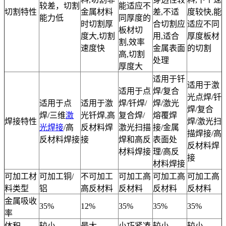
较差，切割
能适应不
切割特性
金属材料
差,不适
度较快,能
能力低
同厚度的
时切割厚
合切割应
适应不同
板材切
度大,切割
用,适合
厚度板材
割,效率
速度快
金属表面
的切割
高,切割
处理
厚度大
适用于钎
适用于激
适用于点
焊/复合
光点焊/钎
适用于点
适用于激
焊/钎焊/
焊/激光
焊/复合
焊/三维
激
光钎焊,高
复合焊/
熔覆焊
焊接特性
焊/激光扫
光焊接
/高
反材料焊
激光扫描
接/金属
描焊接/高
反材料焊接
接
焊和高反
表面处
反材料焊
材料焊接
理/高反
接
材料焊接
可加工材
可加工铜/
不可加工
可加工高
可加工高
可加工高
料类型
铝
高反材料
反材料
反材料
反材料
金属吸收
35%
12%
35%
35%
35%
率
体积
较小
最大
小巧紧凑
较小
较小