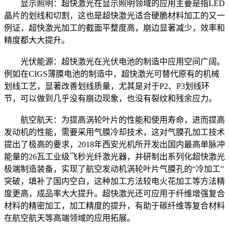
显示照明：超快激光在显示照明领域的应用主要是指LED
晶片的划线和切割，这也是超快激光适合硬脆材料加工的又一
例证，超快激光加工的截面平整度高，崩边显著减少，效率和
精度都大大提升。
光伏能源：超快激光在光伏电池的制造中应用空间广阔。
例如在CIGS薄膜电池的制造中，超快激光可替代原有的机械
划线工艺，显著改善划线质量，尤其是对于P2、P3划线环
节，可以做到几乎没有崩边现象，也没有裂纹和残余应力。
航空航天：为提高涡轮叶片的性能和使用寿命，进而提高
发动机的性能，需要采用气膜冷却技术，这对气膜孔加工技术
提出了极高的要求，2018年西安光机所开发出国内最高单脉冲
能量的26瓦工业级飞秒光纤激光器，并研制出系列化超快激光
极端制造装备，实现了航空发动机涡轮叶片气膜孔的“冷加工”
突破，填补了国内空白，这种加工方法较电火花加工等方法精
度更高，成品率大大提升。超快激光还可应用于纤维增强复合
材料的精密加工，加工精度的提升，有助于碳纤维等复合材料
在航空航天等高端领域的应用拓展。