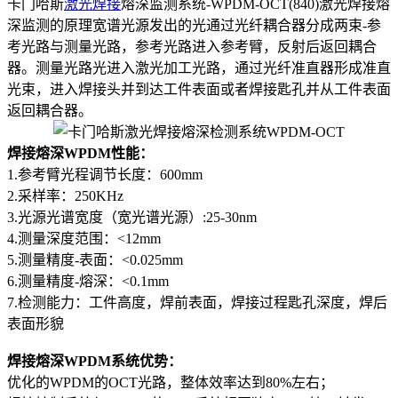
卡门哈斯
激光焊接
熔深监测系统-WPDM-OCT(840)激光焊接熔
深监测的原理宽谱光源发出的光通过光纤耦合器分成两束-参
考光路与测量光路，参考光路进入参考臂，反射后返回耦合
器。测量光路光进入激光加工光路，通过光纤准直器形成准直
光束，进入焊接头并到达工件表面或者焊接匙孔并从工件表面
返回耦合器。
焊接熔深WPDM性能：
1.参考臂光程调节长度：600mm
2.采样率：250KHz
3.光源光谱宽度（宽光谱光源）:25-30nm
4.测量深度范围：<12mm
5.测量精度-表面：<0.025mm
6.测量精度-熔深：<0.1mm
7.检测能力：工件高度，焊前表面，焊接过程匙孔深度，焊后
表面形貌
焊接熔深WPDM系统优势：
优化的WPDM的OCT光路，整体效率达到80%左右；