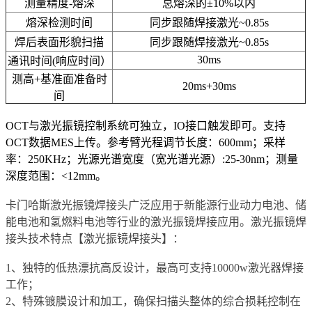
测量精度-熔深
总熔深的±10%以内
熔深检测时间
同步跟随焊接激光~0.85s
焊后表面形貌扫描
同步跟随焊接激光~0.85s
30ms
通讯时间(响应时间）
测高+基准面准备时
20ms+30ms
间
OCT与激光振镜控制系统可独立，IO接口触发即可。支持
OCT数据MES上传。参考臂光程调节长度：600mm；采样
率：250KHz；光源光谱宽度（宽光谱光源）:25-30nm；测量
深度范围：<12mm。
卡门哈斯激光振镜焊接头广泛应用于新能源行业动力电池、储
能电池和氢燃料电池等行业的激光振镜焊接应用。激光振镜焊
接头技术特点【激光振镜焊接头】：
1、独特的低热漂抗高反设计，最高可支持10000w激光器焊接
工作；
2、特殊镀膜设计和加工，确保扫描头整体的综合损耗控制在