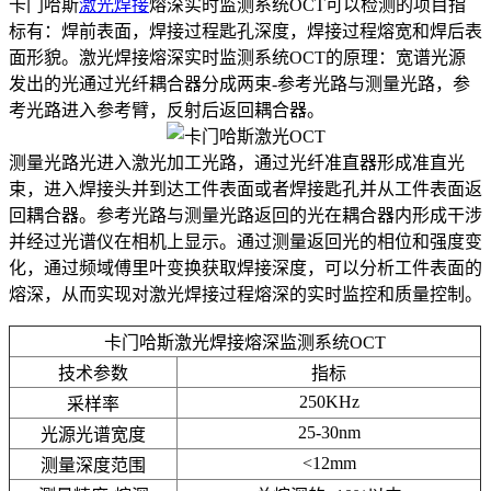
卡门哈斯
激光焊接
熔深实时监测系统OCT可以检测的项目指
标有：焊前表面，焊接过程匙孔深度，焊接过程熔宽和焊后表
面形貌。激光焊接熔深实时监测系统OCT的原理：宽谱光源
发出的光通过光纤耦合器分成两束-参考光路与测量光路，参
考光路进入参考臂，反射后返回耦合器。
测量光路光进入激光加工光路，通过光纤准直器形成准直光
束，进入焊接头并到达工件表面或者焊接匙孔并从工件表面返
回耦合器。参考光路与测量光路返回的光在耦合器内形成干涉
并经过光谱仪在相机上显示。通过测量返回光的相位和强度变
化，通过频域傅里叶变换获取焊接深度，可以分析工件表面的
熔深，从而实现对激光焊接过程熔深的实时监控和质量控制。
卡门哈斯激光焊接熔深监测系统OCT
技术参数
指标
250KHz
采样率
25-30nm
光源光谱宽度
<12mm
测量深度范围