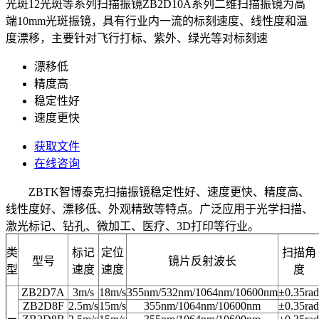
光斑12光斑等系列扫描振镜ZB2D10A系列二维扫描振镜为高
端10mm光斑振镜，具有行业内一流的标刻速度、线性度和温
度漂移，主要针对飞行打标、紫外、绿光等对标刻速
漂移低
精度高
稳定性好
速度更快
获取文件
在线咨询
ZBTK智博泰克扫描振镜稳定性好、速度更快、精度高、
线性度好、漂移低、外观精致等特点。广泛应用于光学扫描、
激光标记、钻孔、微加工、医疗、3D打印等行业。
类
标记
定位
扫描角
型号
镜片反射波长
型
速度
速度
度
ZB2D7A
3m/s
18m/s
355nm/532nm/1064nm/10600nm
±0.35rad
ZB2D8F
2.5m/s
15m/s
355nm/1064nm/10600nm
±0.35rad