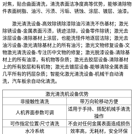
对焦，贴合曲面清洗，清洗表面洁净度高等优势，能够清除物
件表面树脂、油污、污渍、污垢、锈蚀、涂层、镀层、油漆。
激光清洗设备-高效除锈除漆除油污清洗不伤基材；
激光
除锈设备-金属表面污渍，锈迹洁除，设备零件除锈；
激光去
涂层设备-清除基材上涂层，也能洗怪件地逐层洁除；
激光去
油污设备-激光清除基材上的所有油污；
激光文物修复设备-文
物激光清洗设备-专注历中文物的修复；
激光脱漆设备-清除基
材上的所有油漆，有机物等杂质；
激光去胶层设备-清除基材
上的所有胶层和有机物；
激光去镀层设备-能够清除全属表面
几平所有的钙层杂质；
智能化激光清洗设备-机械干自动清
洗，汽车板余自动化清洗。
激光清洗机设备优势
非接触性清洗
带万向轮移动方便
适用于手持、搭配机械手清洗
人机界面参数可调
操作
可作指定位置/尺寸清洗
不会对任何金属表面造成损伤
水冷系统
效率高，无耗材，安全环保