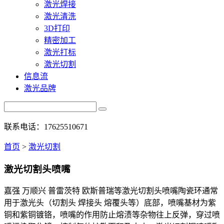
激光焊接
激光清洗
3D打印
精密加工
激光打标
激光切割
信息流
激光品牌
联系电话：17625510671
首页
>
激光切割
激光切割头喷嘴
嘉强 万顺兴 普雷茨特 欧斯普瑞等激光切割头喷嘴陶瓷环通常
用于激光头（切割头 焊接头 熔覆头等）底部，喷嘴基材为紫
铜和紫铜镀铬，喷嘴的作用防止熔渍等杂物往上反弹，穿过喷