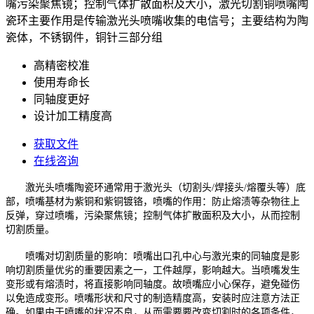
嘴污染聚焦镜；控制气体扩散面积及大小，激光切割铜喷嘴陶
瓷环主要作用是传输激光头喷嘴收集的电信号；主要结构为陶
瓷体，不锈钢件，铜针三部分组
高精密校准
使用寿命长
同轴度更好
设计加工精度高
获取文件
在线咨询
激光头喷嘴陶瓷环通常用于激光头（切割头/焊接头/熔覆头等）底
部，喷嘴基材为紫铜和紫铜镀铬，喷嘴的作用：防止熔渍等杂物往上
反弹，穿过喷嘴，污染聚焦镜；控制气体扩散面积及大小，从而控制
切割质量。
喷嘴对切割质量的影响：喷嘴出口孔中心与激光束的同轴度是影
响切割质量优劣的重要因素之一，工件越厚，影响越大。当喷嘴发生
变形或有熔渍时，将直接影响同轴度。故喷嘴应小心保存，避免碰伤
以免造成变形。喷嘴形状和尺寸的制造精度高，安装时应注意方法正
确。如果由于喷嘴的状况不良，从而需要要改变切割时的各项条件，