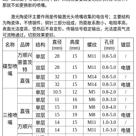
那就不如更换新的喷嘴。
激光陶瓷环主要作用是传输激光头喷嘴收集的电信号；主要结构
为陶瓷体，不锈钢件，铜针三部分组成，热膨胀系数小，电阻率高，
表面光洁度高，受热后不易变形，传输信号稳定输出，光洁度高气流
可流畅通过，切割效果更好。
直径
高度
孔径
名称
品牌
结构
螺纹
镀层
(mm)
(mm)
(mm)
万顺兴
28
15
M11
0.8-5.0
/
单层
普雷茨
碟型喷
28
15
M11
0.8-5.0
双层
电镀
特
嘴
32
15
M14
0.8-5.0
/
单层
嘉强
32
15
M14
0.8-5.0
双层
电镀
10.5
12
M5
0.8-2.0
/
单层
11
16
M6
0.8-3.0
/
单层
15
19
M8
0.8-4.0
/
单层
嘉强
15
19
M8
0.8-5.0
三维喷
双层
电镀
14
15
M11
1.0-3.0
/
嘴
单层
万顺兴
14
15
M11
1.0-3.0
双层
电镀