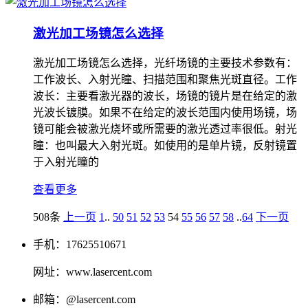
激光加工场镜怎么选择
激光加工场镜怎么选择，光纤场镜的主要技术参数有：
工作波长、入射光瞳、扫描范围和聚焦光斑直径。工作
波长：主要看激光器的波长，场镜的镜片是在给定的激
光波长镀膜。如果不在给定的波长范围内使用场镜，场
镜可能会被激光烧坏或所需要的激光透过率很低。射光
瞳：也叫最大入射光斑。如使用的是单片镜，反射镜置
于入射光瞳的
查看更多
508条
上一页
1
..
50
51
52
53
54
55
56
57
58
..
64
下一页
手机：17625510671
网址：www.lasercent.com
邮箱：@lasercent.com