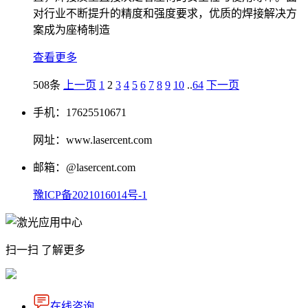
对行业不断提升的精度和强度要求，优质的焊接解决方
案成为座椅制造
查看更多
508条
上一页
1
2
3
4
5
6
7
8
9
10
..
64
下一页
手机：17625510671
网址：www.lasercent.com
邮箱：@lasercent.com
豫ICP备2021016014号-1
扫一扫 了解更多
在线咨询