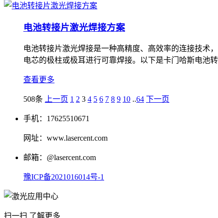
电池转接片激光焊接方案
电池转接片激光焊接是一种高精度、高效率的连接技术，
电芯的极柱或极耳进行可靠焊接。以下是卡门哈斯电池转
查看更多
508条
上一页
1
2
3
4
5
6
7
8
9
10
..
64
下一页
手机：17625510671
网址：www.lasercent.com
邮箱：@lasercent.com
豫ICP备2021016014号-1
扫一扫 了解更多